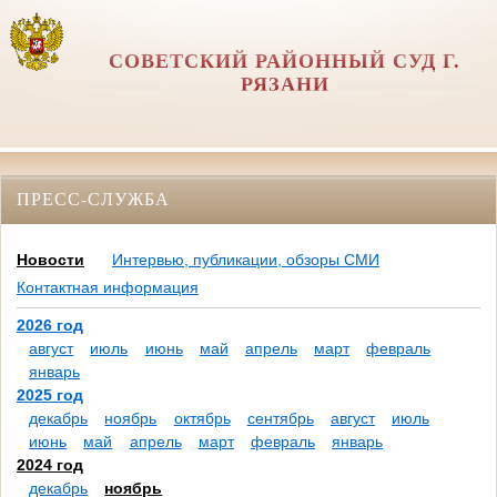
СОВЕТСКИЙ РАЙОННЫЙ СУД Г.
РЯЗАНИ
ПРЕСС-СЛУЖБА
Новости
Интервью, публикации, обзоры СМИ
Контактная информация
2026 год
август
июль
июнь
май
апрель
март
февраль
январь
2025 год
декабрь
ноябрь
октябрь
сентябрь
август
июль
июнь
май
апрель
март
февраль
январь
2024 год
декабрь
ноябрь