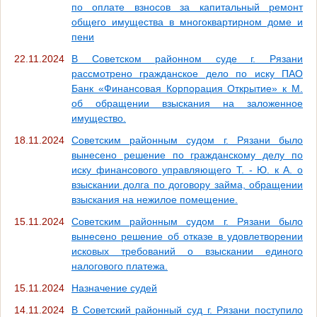
по оплате взносов за капитальный ремонт
общего имущества в многоквартирном доме и
пени
22.11.2024
В Советском районном суде г. Рязани
рассмотрено гражданское дело по иску ПАО
Банк «Финансовая Корпорация Открытие» к М.
об обращении взыскания на заложенное
имущество.
18.11.2024
Советским районным судом г. Рязани было
вынесено решение по гражданскому делу по
иску финансового управляющего Т. - Ю. к А. о
взыскании долга по договору займа, обращении
взыскания на нежилое помещение.
15.11.2024
Советским районным судом г. Рязани было
вынесено решение об отказе в удовлетворении
исковых требований о взыскании единого
налогового платежа.
15.11.2024
Назначение судей
14.11.2024
В Советский районный суд г. Рязани поступило