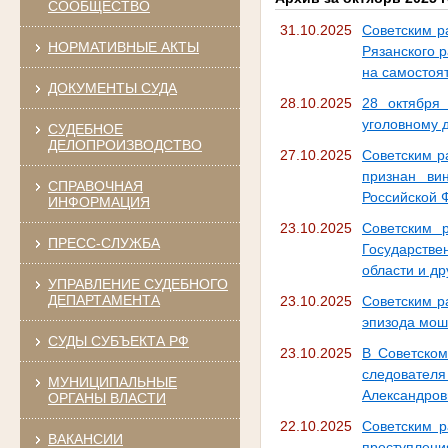
СООБЩЕСТВО
31.10.2025
Советским р
НОРМАТИВНЫЕ АКТЫ
Рязанского 
на самостоя
ДОКУМЕНТЫ СУДА
28.10.2025
28 октября
уголовному д
СУДЕБНОЕ
ДЕЛОПРОИЗВОДСТВО
27.10.2025
Советским р
признан ви
СПРАВОЧНАЯ
Российской 
ИНФОРМАЦИЯ
23.10.2025
Советским 
ПРЕСС-СЛУЖБА
Государств
области и др
УПРАВЛЕНИЕ СУДЕБНОГО
ДЕПАРТАМЕНТА
23.10.2025
Советским р
эпизода мош
СУДЫ СУБЪЕКТА РФ
23.10.2025
В Советском
следовате
МУНИЦИПАЛЬНЫЕ
Александрови
ОРГАНЫ ВЛАСТИ
22.10.2025
Советским р
ВАКАНСИИ
преступления