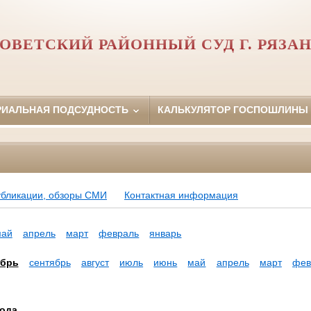
ОВЕТСКИЙ РАЙОННЫЙ СУД Г. РЯЗА
РИАЛЬНАЯ ПОДСУДНОСТЬ
КАЛЬКУЛЯТОР ГОСПОШЛИНЫ
убликации, обзоры СМИ
Контактная информация
май
апрель
март
февраль
январь
ябрь
сентябрь
август
июль
июнь
май
апрель
март
фев
года