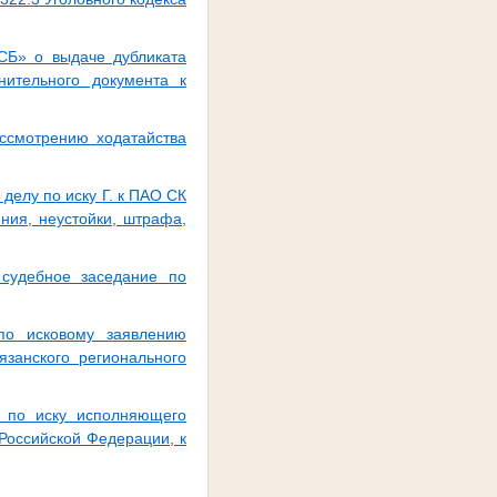
СБ» о выдаче дубликата
нительного документа к
ассмотрению ходатайства
делу по иску Г. к ПАО СК
ния, неустойки, штрафа,
 судебное заседание по
по исковому заявлению
язанского регионального
о по иску исполняющего
Российской Федерации, к