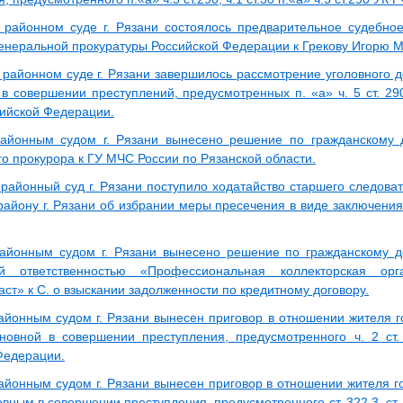
 районном суде г. Рязани состоялось предварительное судебно
енеральной прокуратуры Российской Федерации к Грекову Игорю М
 районном суде г. Рязани завершилось рассмотрение уголовного д
 совершении преступлений, предусмотренных п. «а» ч. 5 ст. 290,
сийской Федерации.
айонным судом г. Рязани вынесено решение по гражданскому д
о прокурора к ГУ МЧС России по Рязанской области.
 районный суд г. Рязани поступило ходатайство старшего следов
району г. Рязани об избрании меры пресечения в виде заключения
айонным судом г. Рязани вынесено решение по гражданскому д
ой ответственностью «Профессиональная коллекторская ор
ст» к С. о взыскании задолженности по кредитному договору.
айонным судом г. Рязани вынесен приговор в отношении жителя го
новной в совершении преступления, предусмотренного ч. 2 ст.
Федерации.
айонным судом г. Рязани вынесен приговор в отношении жителя го
вным в совершении преступления, предусмотренного ст. 322.3, ст. 