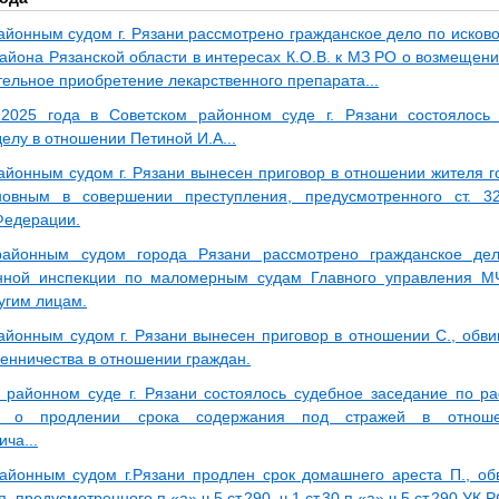
айонным судом г. Рязани рассмотрено гражданское дело по исков
района Рязанской области в интересах К.О.В. к МЗ РО о возмещен
тельное приобретение лекарственного препарата...
 2025 года в Советском районном суде г. Рязани состоялось
елу в отношении Петиной И.А...
айонным судом г. Рязани вынесен приговор в отношении жителя го
новным в совершении преступления, предусмотренного ст. 32
Федерации.
районным судом города Рязани рассмотрено гражданское де
енной инспекции по маломерным судам Главного управления М
угим лицам.
айонным судом г. Рязани вынесен приговор в отношении С., обв
енничества в отношении граждан.
 районном суде г. Рязани состоялось судебное заседание по р
ля о продлении срока содержания под стражей в отнош
ча...
айонным судом г.Рязани продлен срок домашнего ареста П., о
, предусмотренного п.«а» ч.5 ст.290, ч.1 ст.30 п.«а» ч.5 ст.290 УК Р