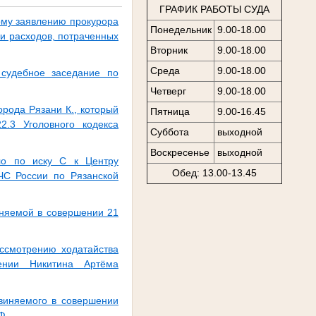
ГРАФИК РАБОТЫ СУДА
ому заявлению прокурора
Понедельник
9.00-18.00
ии расходов, потраченных
Вторник
9.00-18.00
Среда
9.00-18.00
 судебное заседание по
Четверг
9.00-18.00
рода Рязани К., который
Пятница
9.00-16.45
2.3 Уголовного кодекса
Суббота
выходной
Воскресенье
выходной
ло по иску С к Центру
Обед: 13.00-13.45
ЧС России по Рязанской
иняемой в совершении 21
ассмотрению ходатайства
ении Никитина Артёма
бвиняемого в совершении
Ф.