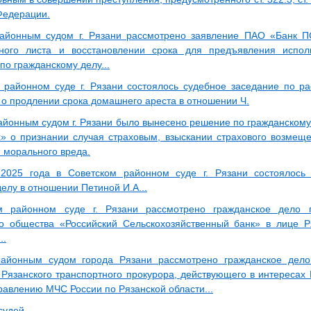
Федерации.
айонным судом г. Рязани рассмотрено заявление ПАО «Банк П
ьного листа и восстановлении срока для предъявления испол
по гражданскому делу...
 районном суде г. Рязани состоялось судебное заседание по р
 о продлении срока домашнего ареста в отношении Ч.
айонным судом г. Рязани было вынесено решение по гражданскому 
х» о признании случая страховым, взыскании страхового возмеще
 морального вреда.
 2025 года в Советском районном суде г. Рязани состоялось
елу в отношении Петиной И.А...
м районном суде г. Рязани рассмотрено гражданское дело 
о общества «Российский Сельскохозяйственный банк» в лице Р
..
районным судом города Рязани рассмотрено гражданское дел
 Рязанского транспортного прокурора, действующего в интересах 
равлению МЧС России по Рязанской области...
судей